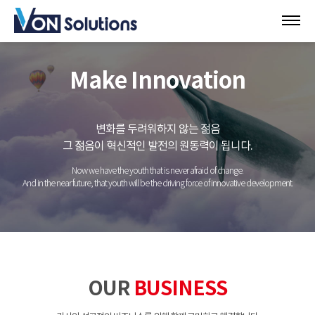
Make Innovation
변화를 두려워하지 않는 젊음
그 젊음이 혁신적인 발전의 원동력이 됩니다.
Now we have the youth that is never afraid of change.
And in the near future, that youth will be the driving force of innovative development.
OUR
BUSINESS