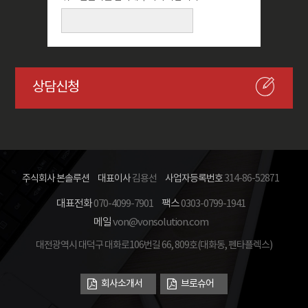
상담신청
주식회사 본솔루션
대표이사
김용선
사업자등록번호
314-86-52871
대표전화
070-4099-7901
팩스
0303-0799-1941
메일
von@vonsolution.com
대전광역시 대덕구 대화로106번길 66, 809호(대화동, 펜타플렉스)
회사소개서
브로슈어