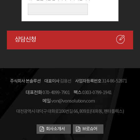
상담신청
주식회사 본솔루션
대표이사
김용선
사업자등록번호
314-86-52871
대표전화
070-4099-7901
팩스
0303-0799-1941
메일
von@vonsolution.com
대전광역시 대덕구 대화로106번길 66, 809호(대화동, 펜타플렉스)
회사소개서
브로슈어