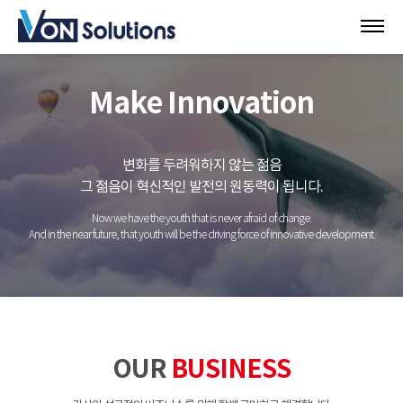
Make Innovation
변화를 두려워하지 않는 젊음
그 젊음이 혁신적인 발전의 원동력이 됩니다.
Now we have the youth that is never afraid of change.
And in the near future, that youth will be the driving force of innovative development.
OUR
BUSINESS